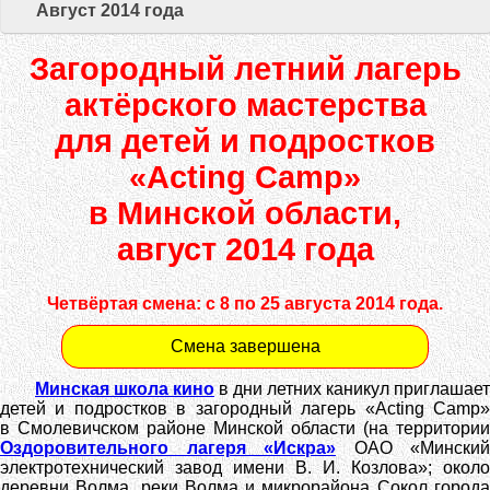
Август 2014 года
Загородный летний лагерь
актёрского мастерства
для детей и подростков
«Acting Camp»
в Минской области,
август 2014 года
Четвёртая смена: с
8
по
25 августа 2014 года
.
Смена завершена
Минская школа кино
в дни летних каникул приглашает
детей и подростков в загородный лагерь «Acting Camp»
в Смолевичском районе Минской области (на территории
Оздоровительного лагеря «Искра»
ОАО «Минский
электротехнический завод имени В. И. Козлова»; около
деревни Волма, реки Волма и микрорайона Сокол города