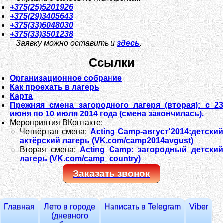
+375(25)5201926
+375(29)3405643
+375(33)6048030
+375(33)3501238
Заявку можно оставить и
здесь
.
Ссылки
Организационное собрание
Как проехать в лагерь
Карта
Прежняя смена загородного лагеря (вторая): с
23
июня
по
10 июля 2014 года
(смена закончилась).
Мероприятия ВКонтакте:
Четвёртая смена:
Acting Camp-
август'2014
:детски
актёрский лагерь (VK.com/camp
2014avgust
)
Вторая смена:
Acting Camp: загородный детски
лагерь (VK.com/camp_country)
Заказать звонок
Главная
Лето в городе
Написать в Telegram
Viber
(дневного