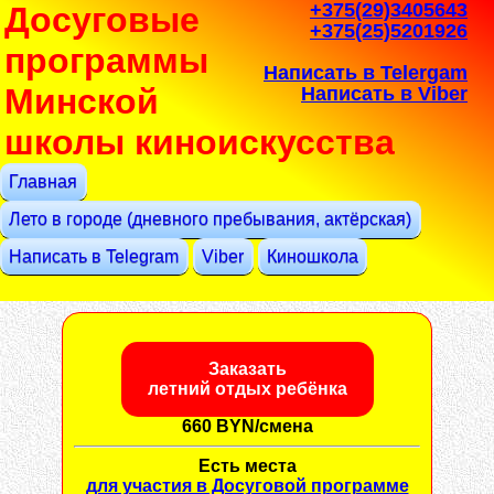
+375(29)3405643
Досуговые
+375(25)5201926
программы
Написать в Telergam
Минской
Написать в Viber
школы киноискусства
Главная
Лето в городе (дневного пребывания, актёрская)
Написать в Telegram
Viber
Киношкола
Заказать
летний отдых ребёнка
660 BYN/смена
Есть места
для участия в Досуговой программе