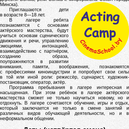
Минска).
Приглашаются дети
в возрасте 8—18 лет.
В лагере ребята
познакомятся с основами
актёрского мастерства, будут
учиться основам сценического
движения и речи, управлению
эмоциями, интонацией,
взаимодействию с партнёром,
созданию образа,
поупражняются в развитии
внимания, памяти, воображения, познакомятся
с профессиями киноиндустрии и попробуют свои силы
в той или иной роли: режиссёр, сценарист, художник-
постановщик, оператор, актёр.
Программа пребывания в лагере интересная и
насыщенная. При этом ребёнок в лагере актёрского
мастерства сможет не только научиться новому, но и
отдохнуть. В лагере сочетаются обучение, игры и отдых,
который заключается не только в смене занятий и
различных видов обучающей деятельности, но и в
неформальном общении.