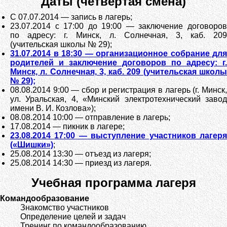
Даты (четвёртая смена)
C
07.07.2014
— запись в лагерь;
23.07.2014
с
17:00
до
19:00
— заключение договоро
по адресу: г. Минск, л. Солнечная, 3, каб. 209
(учительская школы № 29);
31.07.2014 в 18:30
— организационное собрание для
родителей и заключение договоров по адресу: г.
Минск, л. Солнечная, 3, каб. 209 (учительская школы
№ 29);
08.08.2014
9:00
— сбор и регистрация в лагерь (г. Минск
ул. Уральская, 4, «Минский электротехнический завод
имени В. И. Козлова»);
08.08.2014
10:00
— отправление в лагерь;
17.08.2014
— пикник в лагере;
23.08.2014
17:00
— выступление участников лагер
(«Шишки»)
;
25.08.2014
13:30
— отъезд из лагеря;
25.08.2014
14:30
— приезд из лагеря.
Учебная программа лагеря
Командообразование
Знакомство участников
Определение целей и задач
Тренинг по командообразованию