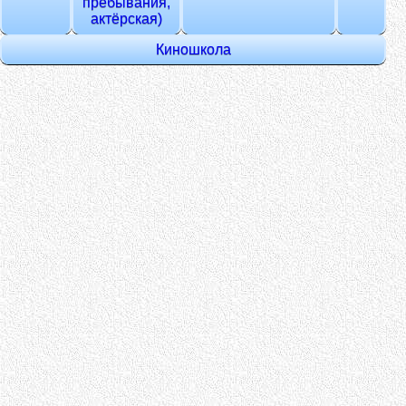
пребывания,
актёрская)
Киношкола