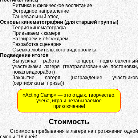
Ритмика и физическое воспитание
Эстрадное направление
Танцевальный этюд
Основы кинематографии (для старшей группы)
Теория кинематографа
Привыкаем к камере
Разбираем и обсуждаем
Разработка сценария
Съёмка любительского видеоролика
Подведение итогов
Выпускная работа — концерт, подготовленный
участниками лагеря (театрализованные постановки,
показ видеоработ)
Закрытие лагеря (награждение участников
(сертификаты, призы))
«Acting Camp» — это отдых, творчество,
учёба, игра и незабываемое
приключение!
Стоимость
Стоимость пребывания в лагере на протяжении одной
смены (18 дней):