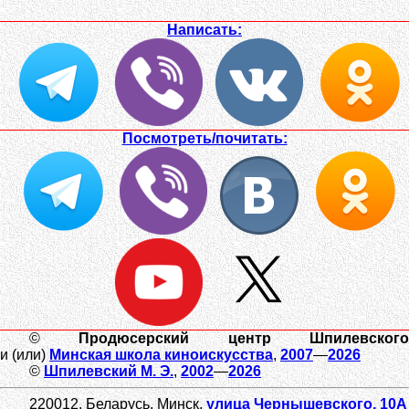
Написать:
Посмотреть/почитать:
©
Продюсерский центр Шпилевског
и (или)
Минская школа киноискусства
,
2007
—
2026
©
Шпилевский
М. Э.
,
2002
—
2026
220012
,
Беларусь,
Минск
,
улица Чернышевского, 10А