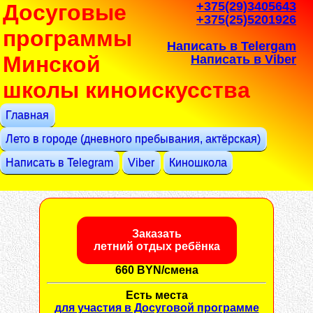
+375(29)3405643
Досуговые
+375(25)5201926
программы
Написать в Telergam
Минской
Написать в Viber
школы киноискусства
Главная
Лето в городе (дневного пребывания, актёрская)
Написать в Telegram
Viber
Киношкола
Заказать
летний отдых ребёнка
660 BYN/смена
Есть места
для участия в Досуговой программе