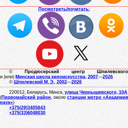
Посмотреть/почитать:
©
Продюсерский центр Шпилевског
и (или)
Минская школа киноискусства
,
2007
—
2026
©
Шпилевский
М. Э.
,
2002
—
2026
220012
,
Беларусь,
Минск
,
улица Чернышевского, 10А
(
Первомайский район
, около
станции метро «Академия
наук»
)
+375(29)3405643
+375(33)6048030