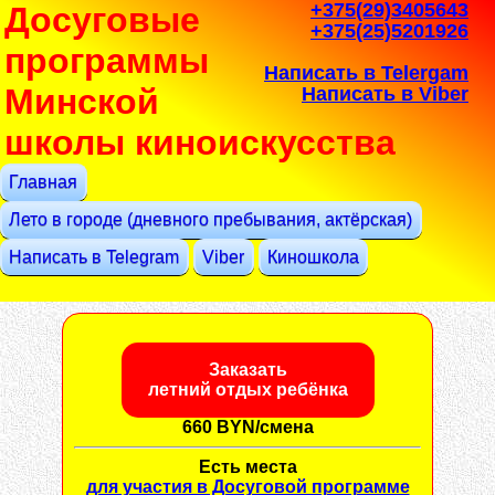
+375(29)3405643
Досуговые
+375(25)5201926
программы
Написать в Telergam
Минской
Написать в Viber
школы киноискусства
Главная
Лето в городе (дневного пребывания, актёрская)
Написать в Telegram
Viber
Киношкола
Заказать
летний отдых ребёнка
660 BYN/смена
Есть места
для участия в Досуговой программе