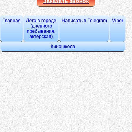
Заказать звонок
Главная
Лето в городе
Написать в Telegram
Viber
(дневного
пребывания,
актёрская)
Киношкола